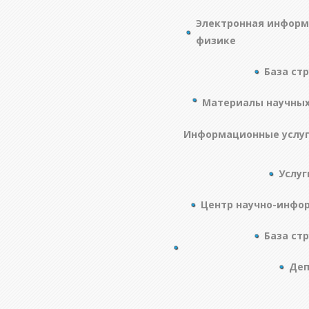
Электронная информ
физике
База ст
Материалы научны
Информационные услу
Услуг
Центр научно-инфо
База ст
Деп