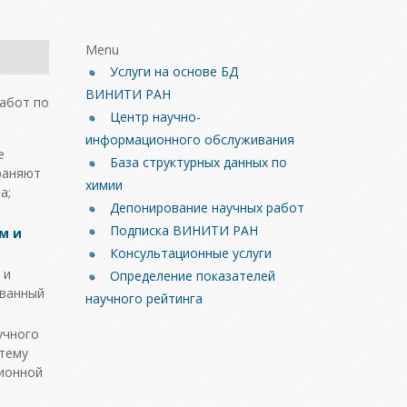
Menu
Услуги на основе БД
ВИНИТИ РАН
абот по
Центр научно-
информационного обслуживания
е
База структурных данных по
раняют
химии
а;
Депонирование научных работ
Подписка ВИНИТИ РАН
м и
Консультационные услуги
 и
Определение показателей
ованный
научного рейтинга
учного
стему
ционной