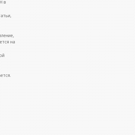
Н в
атьи,
мление,
ется на
ой
ется.