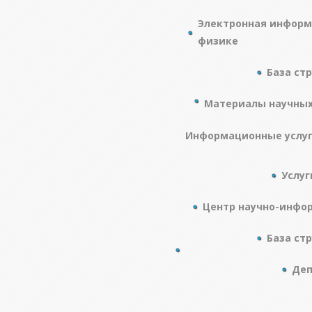
Электронная информ
физике
База ст
Материалы научны
Информационные услу
Услуг
Центр научно-инфо
База ст
Деп