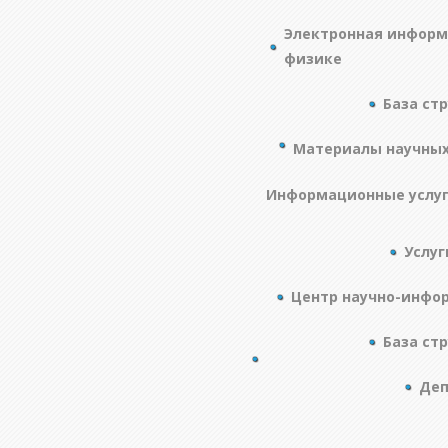
Электронная информ
физике
База ст
Материалы научны
Информационные услу
Услуг
Центр научно-инфо
База ст
Деп