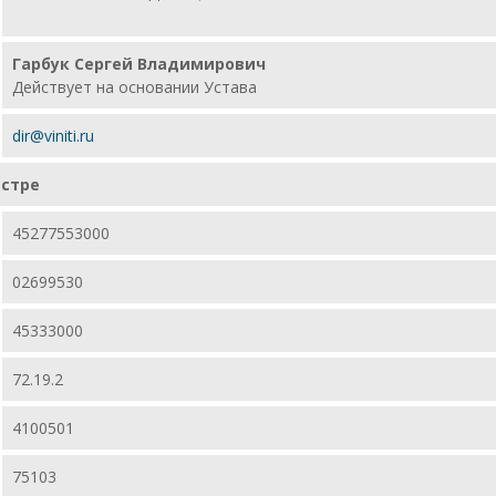
Гарбук Сергей Владимирович
Действует на основании Устава
dir@viniti.ru
истре
45277553000
02699530
45333000
72.19.2
4100501
75103