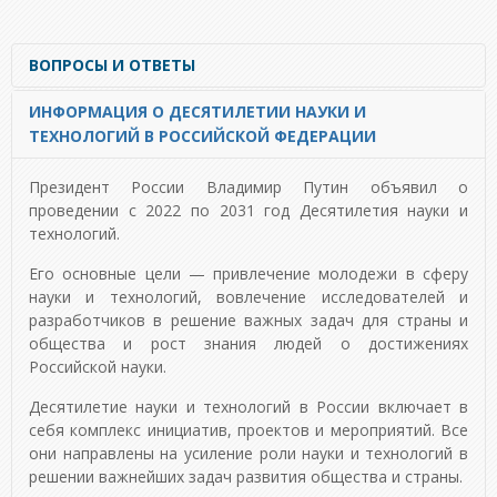
ВОПРОСЫ И ОТВЕТЫ
ИНФОРМАЦИЯ О ДЕСЯТИЛЕТИИ НАУКИ И
Что такое НОЦ и зачем они нужны?
ТЕХНОЛОГИЙ В РОССИЙСКОЙ ФЕДЕРАЦИИ
Научно-образовательный центр мирового уровня –
поддерживаемое субъектом Российской Федерации
объединение без образования юридического лица
Президент России Владимир Путин объявил о
федеральных государственных образовательных
проведении с 2022 по 2031 год Десятилетия науки и
организаций высшего образования и (или) научных
технологий.
организаций с организациями, действующими в
Его основные цели — привлечение молодежи в сферу
реальном секторе экономики, и осуществляющий
науки и технологий, вовлечение исследователей и
деятельность в соответствии с программой
разработчиков в решение важных задач для страны и
деятельности центра.
общества и рост знания людей о достижениях
Научно-образовательные центры (НОЦ) создаются
Российской науки.
в регионах с учетом местных направлений и нужд.
Прежде всего НОЦ призваны наладить связь между
Десятилетие науки и технологий в России включает в
тем, что происходит в лабораториях, и бизнесом.
себя комплекс инициатив, проектов и мероприятий. Все
они направлены на усиление роли науки и технологий в
Чем будут заниматься НЦМУ?
решении важнейших задач развития общества и страны.
Научные центры мирового уровня различаются по