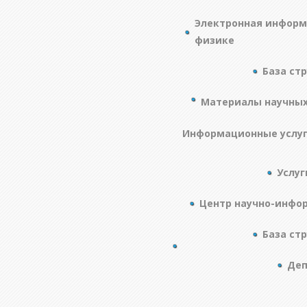
Электронная информ
физике
База ст
Материалы научны
Информационные услу
Услуг
Центр научно-инфо
База ст
Деп