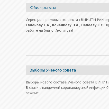
Юбиляры мая
Дирекция, профком и коллектив ВИНИТИ РАН с
Евланову Е.А.
,
Коненкову Н.А.
,
Нечаеву К.С.
,
П
работе на благо Института!
Выборы Ученого совета
Выборы нового состава Ученого совета ВИНИТИ 
В связи с пандемией коронавирусной инфекции 
режиме