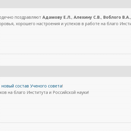
ердечно поздравляют
Адамову Е.Л.
,
Алехину С.В.
,
Воблого В.А.
овья, хорошего настроения и успехов в работе на благо Инсти
в
новый состав Ученого совета
!
ов на благо Института и Российской науки!