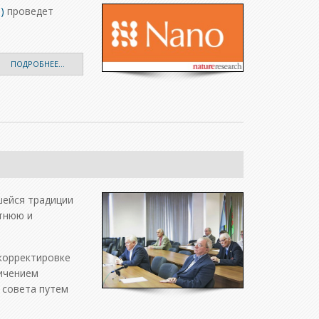
)
проведет
ПОДРОБНЕЕ...
шейся традиции
тнюю и
корректировке
личением
 совета путем