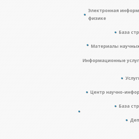
Электронная информ
физике
База ст
Материалы научны
Информационные услу
Услуг
Центр научно-инфо
База ст
Деп